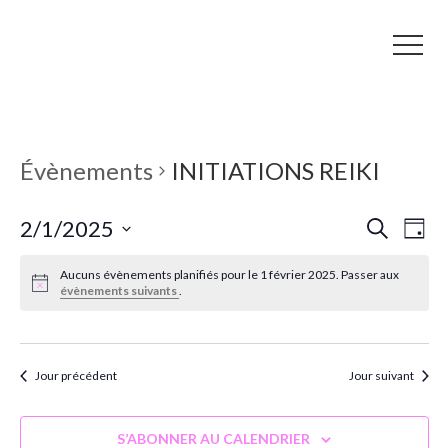
Évènements
INITIATIONS REIKI
R
N
2/1/2025
RECHERCHE
JOUR
a
e
Sélectionnez
v
Aucuns évènements planifiés pour le 1 février 2025. Passer aux
une
c
évènements suivants
.
i
date.
h
g
a
e
t
Jour précédent
Jour suivant
r
i
c
o
S’ABONNER AU CALENDRIER