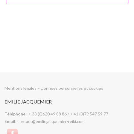
h
n
d
e
e
e
v
t
u
n
e
s
a
é
v
v
i
è
n
g
e
Mentions légales
–
Données personnelles et cookies
a
m
t
EMILIE JACQUEMIER
e
i
n
Téléphone
: + 33 (0)620 49 88 86 / + 41 (0)79 547 59 77
t
o
Email
: contact@emiliejacquemier-reiki.com
n