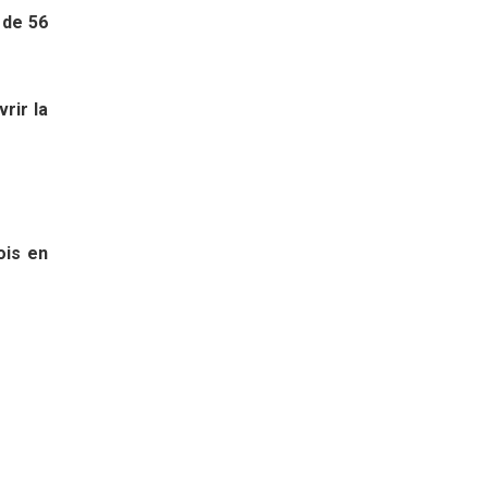
 de 56
rir la
ois en