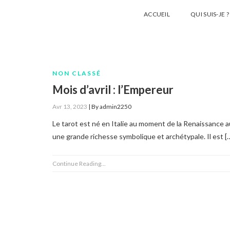
ACCUEIL
QUI SUIS-JE ?
NON CLASSÉ
Mois d’avril : l’Empereur
Avr 13, 2023
|
By
admin2250
Le tarot est né en Italie au moment de la Renaissance au
une grande richesse symbolique et archétypale. Il est [
Continue Reading...