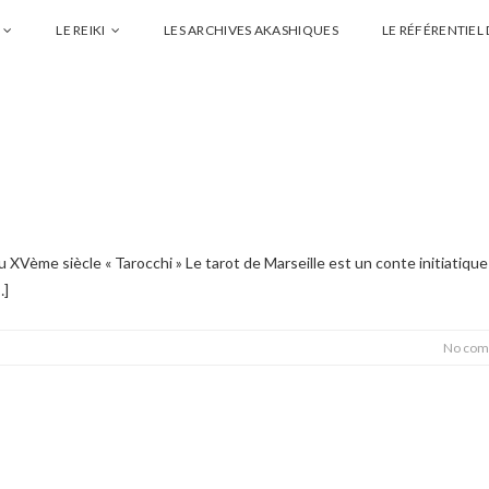
LE REIKI
LES ARCHIVES AKASHIQUES
LE RÉFÉRENTIEL
 XVème siècle « Tarocchi » Le tarot de Marseille est un conte initiatique
…]
No com