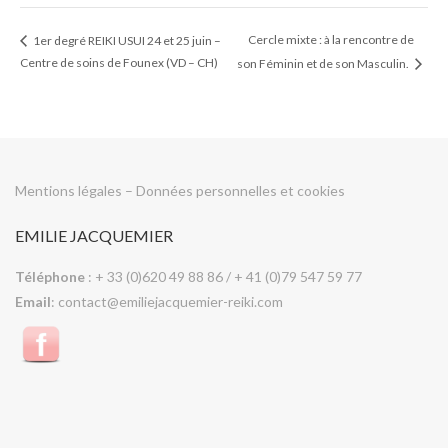
Cercle mixte : à la rencontre de
1er degré REIKI USUI 24 et 25 juin –
Centre de soins de Founex (VD – CH)
son Féminin et de son Masculin.
Mentions légales
–
Données personnelles et cookies
EMILIE JACQUEMIER
Téléphone
: + 33 (0)620 49 88 86 / + 41 (0)79 547 59 77
Email
: contact@emiliejacquemier-reiki.com