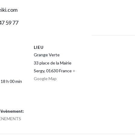
eiki.com
547 59 77
LIEU
Grange Verte
33 place de la Mairie
Sergy
,
01630
France
+
Google Map
 18 h 00 min
’évènement:
ENEMENTS