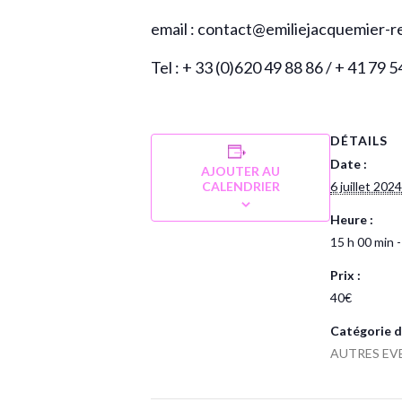
email : contact@emiliejacquemier-r
Tel : + 33 (0)620 49 88 86 / + 41 79 
DÉTAILS
Date :
AJOUTER AU
CALENDRIER
6 juillet 2024
Heure :
15 h 00 min -
Prix :
40€
Catégorie d
AUTRES EV